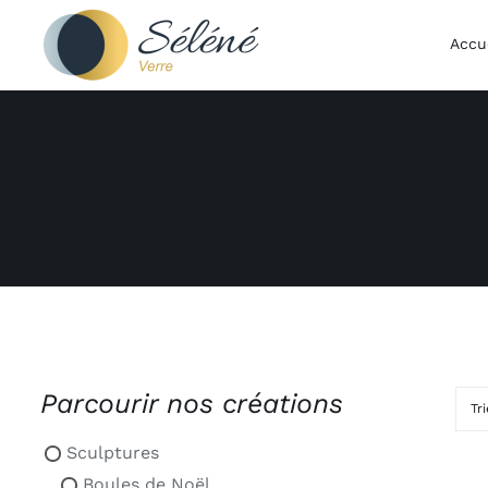
Passer
au
Accu
contenu
Parcourir nos créations
Tr
Sculptures
Boules de Noël