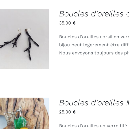
Boucles d’oreilles 
35.00
€
Boucles d'oreilles corail en ve
ADD TO CART
/
APERÇU
bijou peut légèrement être diff
Nous envoyons toujours des ph
Boucles d’oreilles 
25.00
€
Boucles d'oreilles en verre fil
ADD TO CART
/