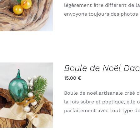
APERÇU
légèrement être différent de la
envoyons toujours des photos d
Boule de Noël Dac
15.00
€
Boule de noël artisanale créé d
ADD TO CART
/
APERÇU
la fois sobre et poétique, elle
parfaitement avec tout type d