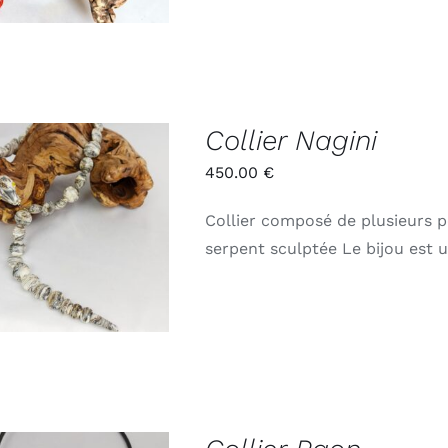
Collier Nagini
450.00
€
Collier composé de plusieurs p
ADD TO CART
/
APERÇU
serpent sculptée Le bijou est 