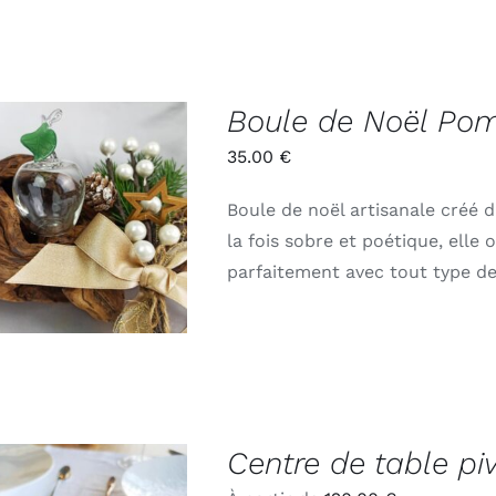
Boule de Noël P
35.00
€
Boule de noël artisanale créé d
ADD TO CART
/
APERÇU
la fois sobre et poétique, elle
parfaitement avec tout type d
Centre de table pi