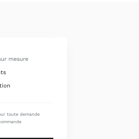
sur mesure
ts
tion
our toute demande
 commande