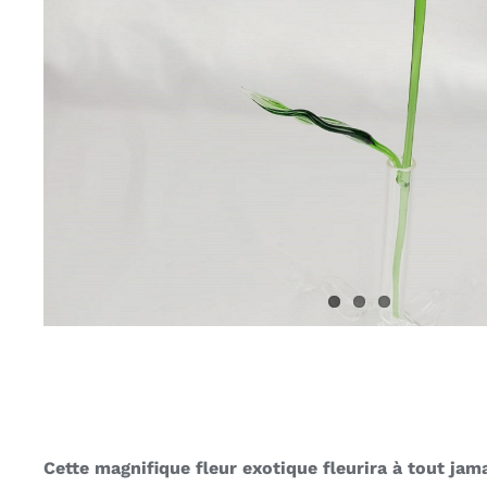
Cette magnifique fleur exotique fleurira à tout jama