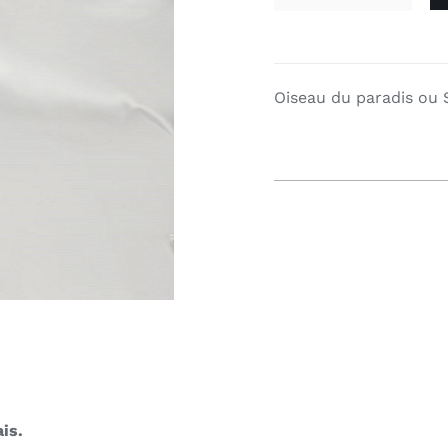
du
paradis
-
Oiseau du paradis ou S
Fleur
eternelle
quantity
is.