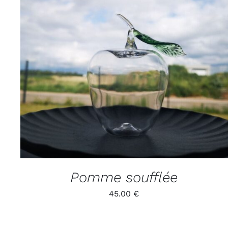
ADD TO CART
/
APERÇU
Pomme soufflée
45.00
€