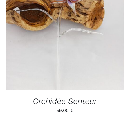
ADD TO CART
/
APERÇU
Orchidée Senteur
59.00
€