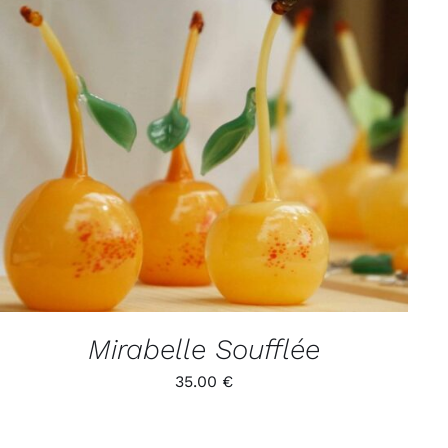
ADD TO CART
/
APERÇU
Mirabelle Soufflée
35.00
€