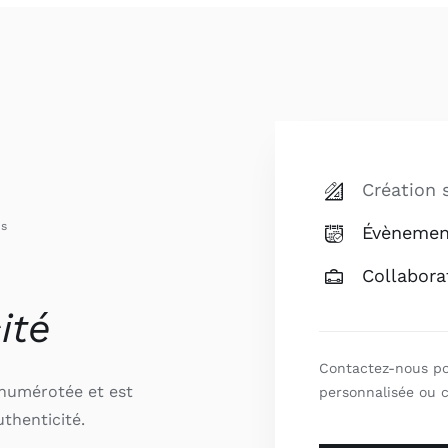
Création 
es
Évènemen
Collabora
ité
Contactez-nous p
numérotée et est
personnalisée ou
uthenticité.