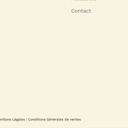
Contact
Pendentif Méduse Ossa
Perle en ver
capsule pour
30.00
€
interchan
30.00
€
ntions Légales
|
Conditions Générales de ventes