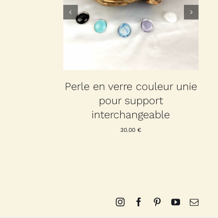
re style
 support
geable
Perle en verre couleur unie
pour support
interchangeable
30.00
€