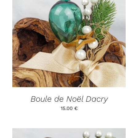
ADD TO CART
/
DÉTAILS
Boule de Noël Dacry
15.00
€