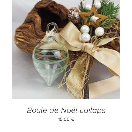
ADD TO CART
/
DÉTAILS
Boule de Noël Lailaps
15.00
€