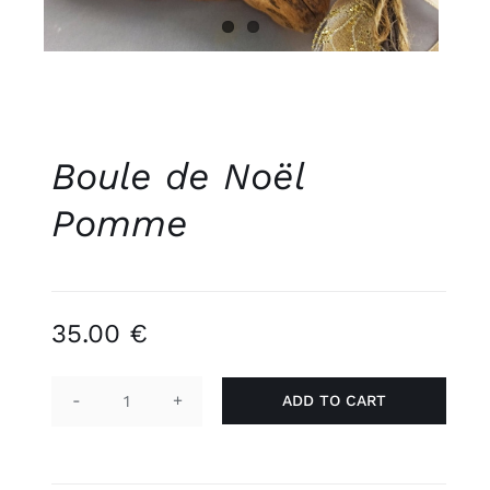
Boule de Noël
Pomme
35.00
€
ADD TO CART
Boule
de
Noël