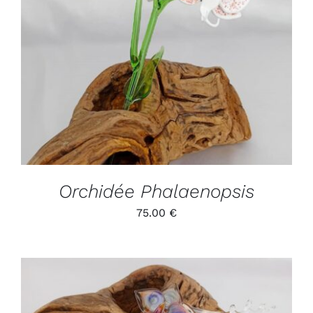
ADD TO CART
/
DÉTAILS
Orchidée Phalaenopsis
75.00
€