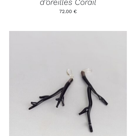
d’oreilles Corail
72.00
€
ADD TO CART
/
DÉTAILS