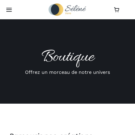
Passer
au
Toggle
Navigation
contenu
Accueil
Galerie
Boutique
L’atelier
Offrez un morceau de notre univers
Boutique
Actualités
Contact