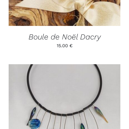
Boule de Noël Dacry
15.00
€
ADD TO CART
/
DÉTAILS