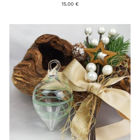
15.00
€
ADD TO CART
/
DÉTAILS