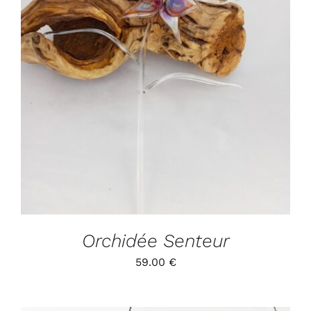
ADD TO CART
/
DÉTAILS
Orchidée Senteur
59.00
€