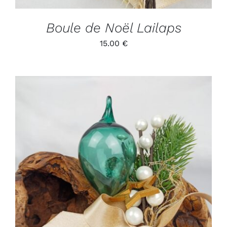
Boule de Noël Lailaps
15.00
€
ADD TO CART
/
DÉTAILS