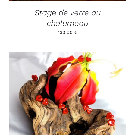
Stage de verre au
chalumeau
130.00
€
ADD TO CART
/
DÉTAILS