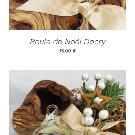
Boule de Noël Dacry
15.00
€
ADD TO CART
/
DÉTAILS