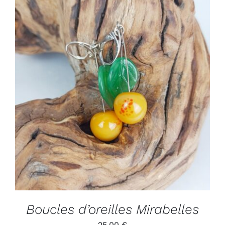
ADD TO CART
/
DÉTAILS
Boucles d’oreilles Mirabelles
25.00
€