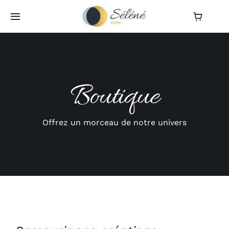
Passer
au
Toggle
Navigation
contenu
Accueil
Galerie
Boutique
L’atelier
Offrez un morceau de notre univers
Boutique
Actualités
Contact