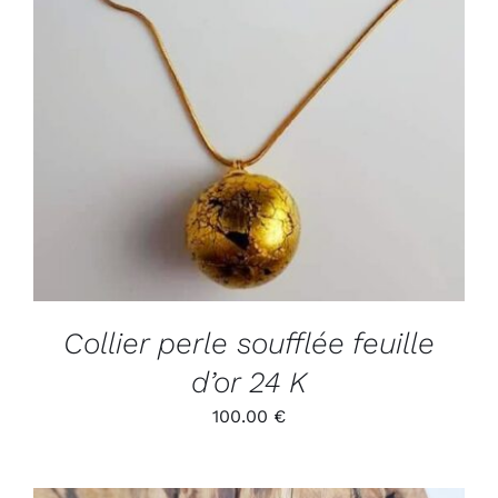
ADD TO CART
/
DÉTAILS
Collier perle soufflée feuille
d’or 24 K
100.00
€